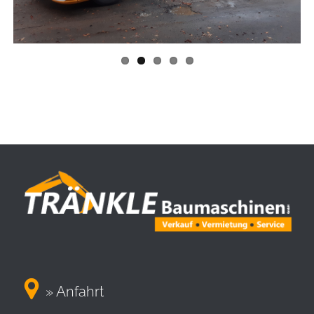

» Anfahrt