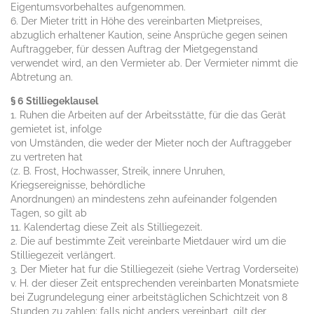
Eigentumsvorbehaltes aufgenommen.
6. Der Mieter tritt in Höhe des vereinbarten Mietpreises,
abzuglich erhaltener Kaution, seine Ansprüche gegen seinen
Auftraggeber, für dessen Auftrag der Mietgegenstand
verwendet wird, an den Vermieter ab. Der Vermieter nimmt die
Abtretung an.
§ 6 Stilliegeklausel
1. Ruhen die Arbeiten auf der Arbeitsstätte, für die das Gerät
gemietet ist, infolge
von Umständen, die weder der Mieter noch der Auftraggeber
zu vertreten hat
(z. B. Frost, Hochwasser, Streik, innere Unruhen,
Kriegsereignisse, behördliche
Anordnungen) an mindestens zehn aufeinander folgenden
Tagen, so gilt ab
11. Kalendertag diese Zeit als Stilliegezeit.
2. Die auf bestimmte Zeit vereinbarte Mietdauer wird um die
Stilliegezeit verlängert.
3. Der Mieter hat fur die Stilliegezeit (siehe Vertrag Vorderseite)
v. H. der dieser Zeit entsprechenden vereinbarten Monatsmiete
bei Zugrundelegung einer arbeitstäglichen Schichtzeit von 8
Stunden zu zahlen; falls nicht anders vereinbart, gilt der