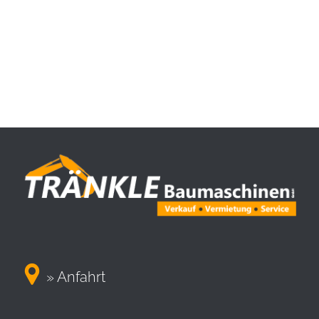

» Anfahrt