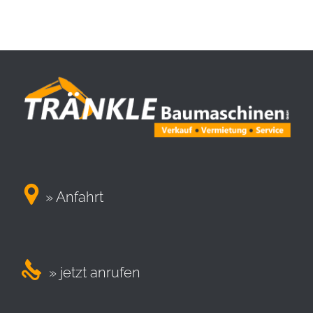

» Anfahrt

» jetzt anrufen