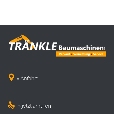

» Anfahrt

» jetzt anrufen