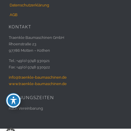
Datenschutzerklärung
AGB
KONTAKT
Traenkle Baumaschinen GmbH
Rhoenstraße 23
97786 Motten – Kothen
Tel.: +49(0) 9748 930921
Fax: +49(0) 9748 930922
info@traenkle-baumaschinen.de
www.traenkle-baumaschinen.de
ÖFFNUNGSZEITEN
nach Vereinbarung